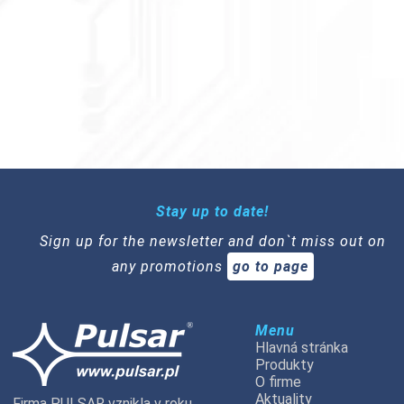
Stay up to date!
Sign up for the newsletter and don`t miss out on
any promotions
go to page
Menu
Hlavná stránka
Produkty
O firme
Aktuality
Firma PULSAR vznikla v roku