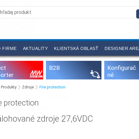
 FIRME
AKTUALITY
KLIENTSKÁ OBLASŤ
DESIGNER ARE
ect
B2B
Konfigurač
orter
né
programy
Produkty
Zdroje
Fire protection
e protection
álohované zdroje 27,6VDC