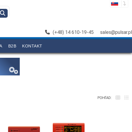
(+48) 14 610-19-45
sales@pulsar.pl
A
B2B
KONTAKT
POHľAD: