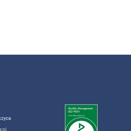
czyca
r.pl