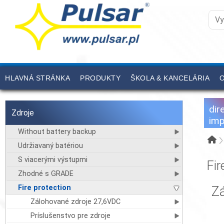
HLAVNÁ STRÁNKA
PRODUKTY
ŠKOLA & KANCELÁRIA
O
dir
Zdroje
imp
Without battery backup
Udržiavaný batériou
S viacerými výstupmi
Fir
Zhodné s GRADE
Fire protection
Z
Zálohované zdroje 27,6VDC
Príslušenstvo pre zdroje