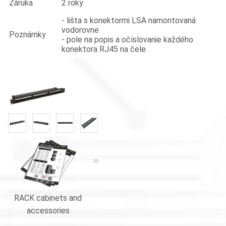
Záruka
2 roky
- lišta s konektormi LSA namontovaná
vodorovne
Poznámky
- pole na popis a očíslovanie každého
konektora RJ45 na čele
«
»
«
»
RACK cabinets and
RACK cabinets and
Catalogue
accessories
accessories