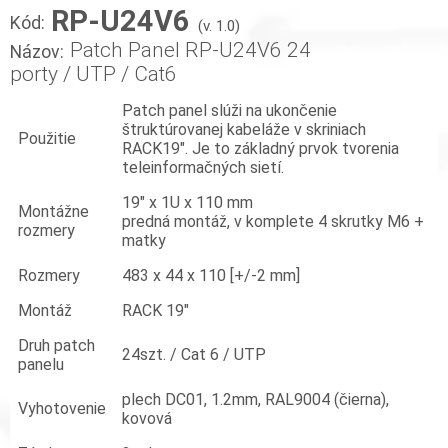
RP-U24V6
Kód:
(v. 1.0)
Patch Panel RP-U24V6 24
Názov:
porty / UTP / Cat6
Patch panel slúži na ukončenie
štruktúrovanej kabeláže v skriniach
Použitie
RACK19″. Je to základný prvok tvorenia
teleinformačných sietí.
19" x 1U x 110 mm
Montážne
predná montáž, v komplete 4 skrutky M6 +
rozmery
matky
Rozmery
483 x 44 x 110 [+/-2 mm]
Montáž
RACK 19"
Druh patch
24szt. / Cat 6 / UTP
panelu
plech DC01, 1.2mm, RAL9004 (čierna),
Vyhotovenie
kovová