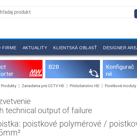
 FIRME
AKTUALITY
KLIENTSKÁ OBLASŤ
DESIGNER ARE
ect
B2B
Konfigurač
orter
né
programy
Produkty
Zariadenia pre CCTV HD
Príslušenstvo HD
Poistkové moduly
zvetvenie
h technical output of failure
oistka: poistkové polymérové / poistk
,5mm²