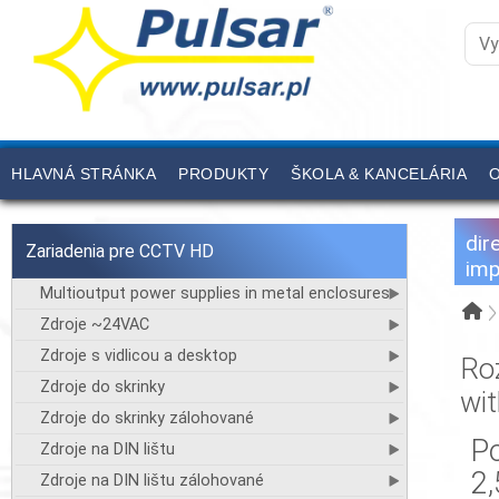
HLAVNÁ STRÁNKA
PRODUKTY
ŠKOLA & KANCELÁRIA
O
dir
Zariadenia pre CCTV HD
imp
Multioutput power supplies in metal enclosures
Zdroje ~24VAC
Zdroje s vidlicou a desktop
Ro
Zdroje do skrinky
wit
Zdroje do skrinky zálohované
P
Zdroje na DIN lištu
2
Zdroje na DIN lištu zálohované