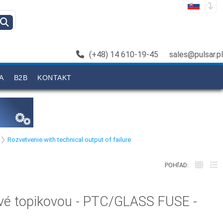
(+48) 14 610-19-45
sales@pulsar.pl
A
B2B
KONTAKT
Rozvetvenie with technical output of failure
POHľAD:
ové topikovou - PTC/GLASS FUSE -