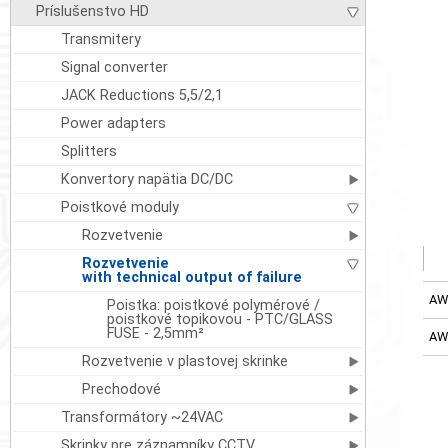
Príslušenstvo HD
Transmitery
Signal converter
JACK Reductions 5,5/2,1
Power adapters
Splitters
Konvertory napätia DC/DC
Poistkové moduly
Rozvetvenie
Rozvetvenie
with technical output of failure
AW
Poistka: poistkové polymérové /
poistkové topikovou - PTC/GLASS
FUSE - 2,5mm²
AW
Rozvetvenie v plastovej skrinke
Prechodové
Transformátory ~24VAC
Skrinky pre záznamníky CCTV