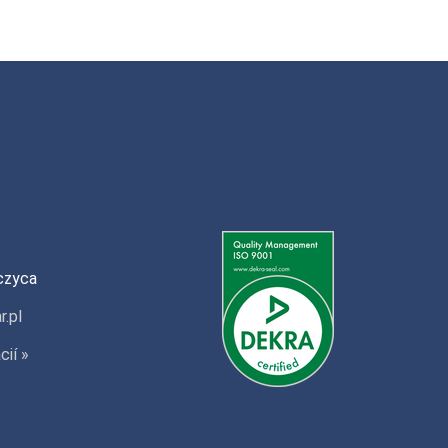
czyca
r.pl
cií »