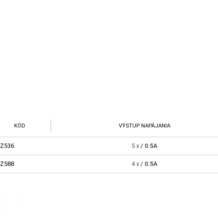
KÓD
VÝSTUP NAPÁJANIA
Z536
5 x
/ 0.5A
Z588
4 x
/ 0.5A