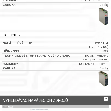
32 x 125.2 x 102mm
3 roky
SDR-120-12
12V
/ 10A
(12 - 14 V DC)
89%
DC OK - kontrola
výstupního napětí
40 x 125.2 x 113.5mm
3 roky
VYHLEDÁVAČ NAPÁJECÍCH ZDROJŮ