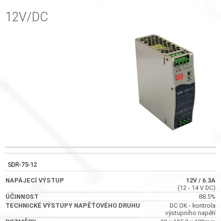
12V/DC
TECHNICKÉ
VÝSTUPY
KÓD
NAPÁJECÍ VÝSTUP
ÚČINNOST
SDR-75-12
NAPĚŤOVÉHO
DRUHU
12V
/ 6.3A
(12 - 14 V DC)
88.5%
DC OK - kontrola
výstupního napětí