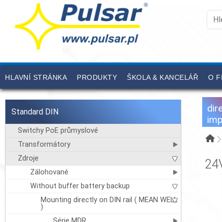
HLAVNÍ STRÁNKA
PRODUKTY
ŠKOLA & KANCELÁŘ
O F
dir
Standard DIN
imp
Switchy PoE průmyslové
Transformátory
Zdroje
24
Zálohované
Without buffer battery backup
Mounting directly on DIN rail ( MEAN WELL
)
Série MDR