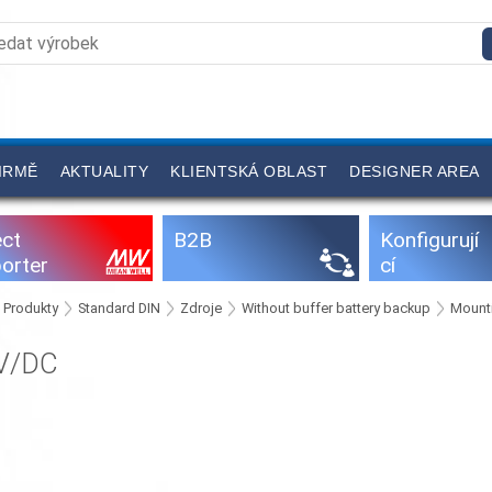
IRMĚ
AKTUALITY
KLIENTSKÁ OBLAST
DESIGNER AREA
ect
B2B
Konfigurují
orter
cí
programy
Produkty
Standard DIN
Zdroje
Without buffer battery backup
Mounti
V/DC