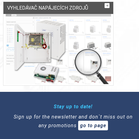
VYHLEDÁVAČ NAPÁJECÍCH ZDROJŮ
Stay up to date!
Sign up for the newsletter and don`t miss out on
any promotions
go to page