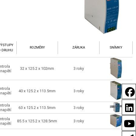
VÝSTUPY
ROZMĚRY
ZÁRUKA
SNÍMKY
O DRUHU
ntrola
32 x 125.2 x 102mm
3 roky
 napětí
ntrola
40 x 125.2 x 113.5mm
3 roky
 napětí
ntrola
63 x 125.2 x 113.5mm
3 roky
 napětí
ntrola
85.5 x 125.2 x 128.5mm
3 roky
 napětí