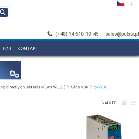
(+48) 14 610-19-45
sales@pulsar.pl
B2B
KONTAKT
ng directly on DIN rail ( MEAN WELL )
Série NDR
24V/DC
NÁHLED: