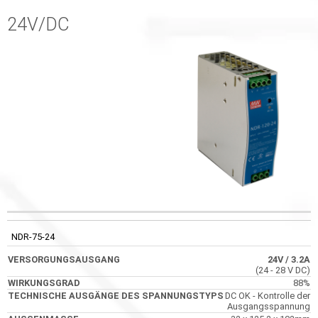
24V/DC
TECHNISC
CODE
VERSORGUNGSAUSGANG
WIRKUNGSGRAD
AUSGÄNGE 
NDR-75-24
SPANNUNGS
24V
/ 3.2A
(24 - 28 V DC)
88%
DC OK - Kontrolle der
Ausgangsspannung