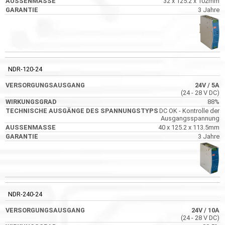
32 x 125.2 x 102mm
3 Jahre
NDR-120-24
24V
/ 5A
(24 - 28 V DC)
88%
DC OK - Kontrolle der
Ausgangsspannung
40 x 125.2 x 113.5mm
3 Jahre
NDR-240-24
24V
/ 10A
(24 - 28 V DC)