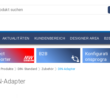
AKTUALITÄTEN
KUNDENBEREICH
DESIGNER AREA
B2
ect
B2B
Konfigurati
orter
onsprogra
mme
Produkte
DIN- Standard
Zubehör
DIN-Adapter
N-Adapter