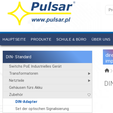
HAUPTSEITE
PRODUKTE
SCHULE & BÜRO
ÜBER UNS
dir
DIN- Standard
imp
Switchs PoE Industrielles Gerät
Transformatoren
Netzteile
DI
Gehäusen fürs Akku
Zubehör
DIN-Adapter
Set der optischen Signalisierung