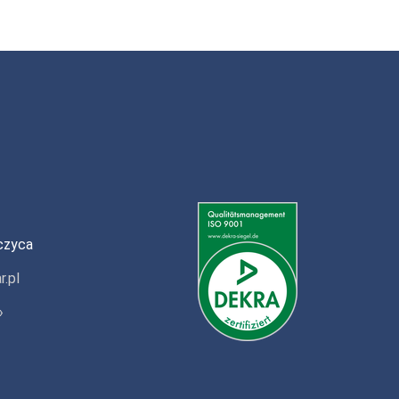
czyca
r.pl
»