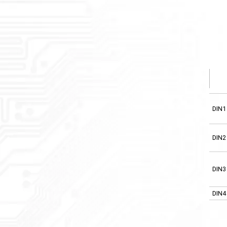
DIN1
DIN2
DIN3
DIN4