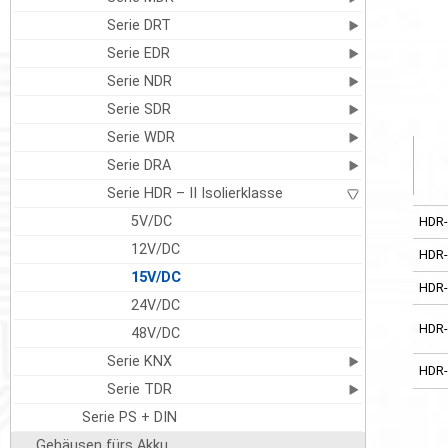
Serie DRT
Serie EDR
Serie NDR
Serie SDR
Serie WDR
Serie DRA
Serie HDR – II Isolierklasse
5V/DC
HDR-
12V/DC
HDR-
15V/DC
HDR-
24V/DC
HDR-
48V/DC
Serie KNX
HDR-
Serie TDR
Serie PS + DIN
Gehäusen fürs Akku