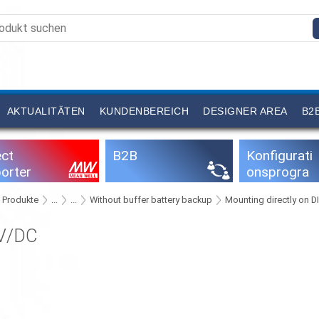
AKTUALITÄTEN
KUNDENBEREICH
DESIGNER AREA
B2
ect
B2B
Konfigurati
orter
onsprogra
mme
Produkte
...
...
Without buffer battery backup
Mounting directly on D
V/DC