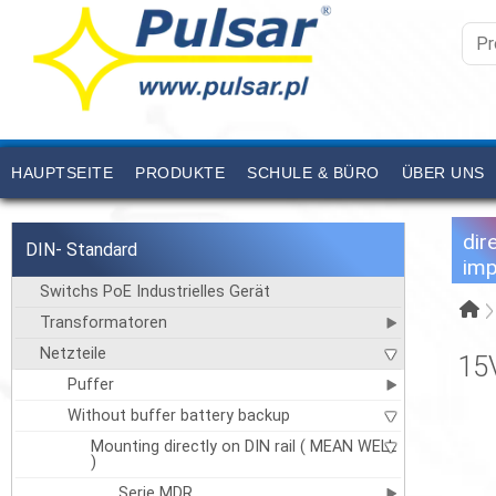
HAUPTSEITE
PRODUKTE
SCHULE & BÜRO
ÜBER UNS
dir
DIN- Standard
imp
Switchs PoE Industrielles Gerät
Transformatoren
Netzteile
15
Puffer
Without buffer battery backup
Mounting directly on DIN rail ( MEAN WELL
)
Serie MDR