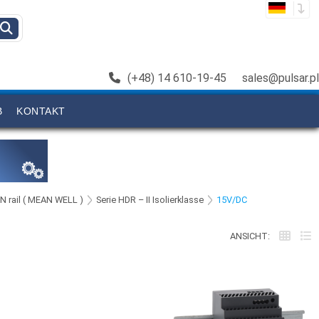
(+48) 14 610-19-45
sales@pulsar.pl
B
KONTAKT
IN rail ( MEAN WELL )
Serie HDR – II Isolierklasse
15V/DC
ANSICHT: