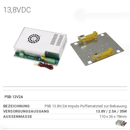
13,8VDC
CODE
BEZEICHNUNG
VERSORGUNGSAUSGANG
AUSSENMASS
PSB-12V2A
PSB 13.8V/2A Impuls-Puffernetzteil zur Bebauung
13.8V
/ 2.5A
/ 35W
110 x 36 x 78mm