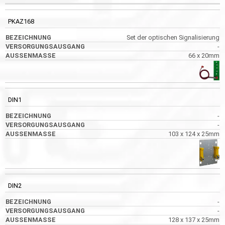
PKAZ168
Set der optischen Signalisierung
-
66 x 20mm
DIN1
-
-
103 x 124 x 25mm
DIN2
-
-
128 x 137 x 25mm