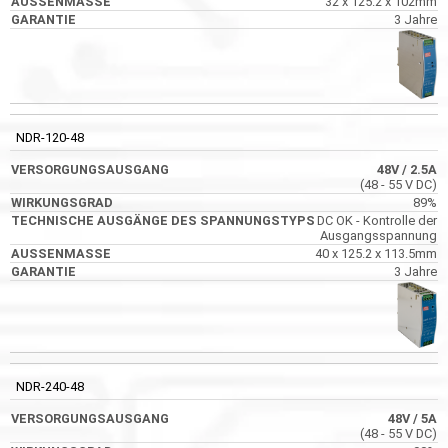
32 x 125.2 x 102mm
3 Jahre
NDR-120-48
48V
/ 2.5A
(48 - 55 V DC)
89%
DC OK - Kontrolle der
Ausgangsspannung
40 x 125.2 x 113.5mm
3 Jahre
NDR-240-48
48V
/ 5A
(48 - 55 V DC)