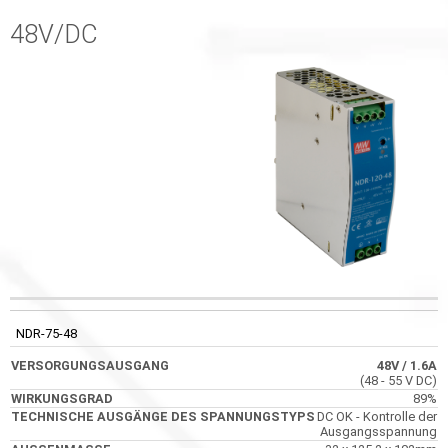
48V/DC
TECHNISC
CODE
VERSORGUNGSAUSGANG
WIRKUNGSGRAD
AUSGÄNGE 
NDR-75-48
SPANNUNGS
48V
/ 1.6A
(48 - 55 V DC)
89%
DC OK - Kontrolle der
Ausgangsspannung