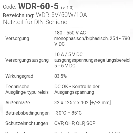
WDR-60-5
Code:
(v. 1.0)
WDR 5V/50W/10A
Bezeichnung:
Netzteil für DIN Schiene
180 - 550 V AC -
Versorgung
monophasisch/biphasisch, 254 - 780
V DC
10 A / 5 V DC
Versorgungsausgang
ausgangsspannungsregelungsbereich:
5 - 6 V DC
Wirkungsgrad
83.5%
Technische
DC OK - Kontrolle der
Ausgänge typu relais
Ausgangsspannung
Außenmaße
32 x 125.2 x 102 [+/-2 mm]
Betriebsbedingungen
-30°C ÷ 85°C
Schutzeinrichtungen
OVP, OHP, OLP, SCP