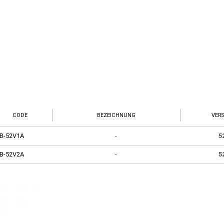
CODE
BEZEICHNUNG
VER
B-52V1A
-
5
B-52V2A
-
5