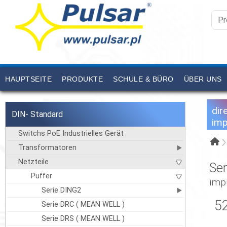
HAUPTSEITE
PRODUKTE
SCHULE & BÜRO
ÜBER UNS
dir
DIN- Standard
imp
Switchs PoE Industrielles Gerät
Transformatoren
Netzteile
Se
Puffer
impu
Serie DING2
5
Serie DRC ( MEAN WELL )
Serie DRS ( MEAN WELL )