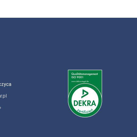
czyca
r.pl
»