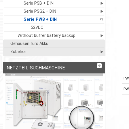
Serie PSB + DIN
Serie PSG2 + DIN
Serie PWB + DIN
52VDC
Without buffer battery backup
Gehäusen fürs Akku
Zubehör
NETZTEIL-SUCHMASCHINE
PW
PW