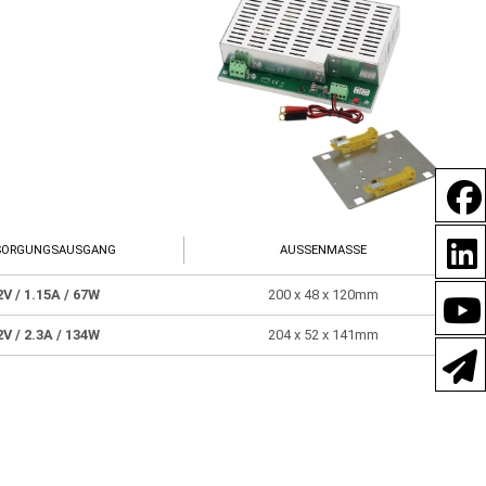
SORGUNGSAUSGANG
AUSSENMASSE
2V
/ 1.15A
/ 67W
200 x 48 x 120mm
2V
/ 2.3A
/ 134W
204 x 52 x 141mm