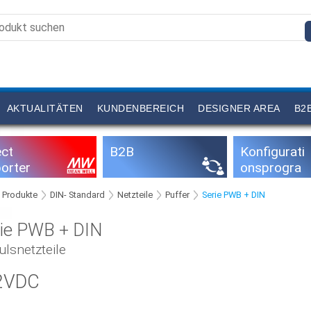
AKTUALITÄTEN
KUNDENBEREICH
DESIGNER AREA
B2
ect
B2B
Konfigurati
orter
onsprogra
mme
Produkte
DIN- Standard
Netzteile
Puffer
Serie PWB + DIN
rie PWB + DIN
lsnetzteile
2VDC