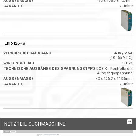
32 x 125.2 x 102mm
2 Jahre
EDR-120-48
48V
/ 2.5A
(48 - 55 V DC)
88.5%
DC OK - Kontrolle der
Ausgangsspannung
40 x 125.2 x 113.5mm
2 Jahre
NETZTEIL-SUCHMASCHINE