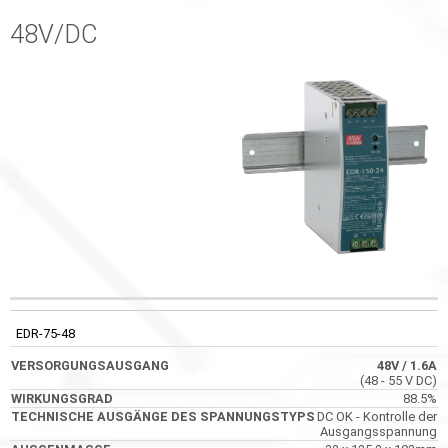
48V/DC
TECHNISC
CODE
VERSORGUNGSAUSGANG
WIRKUNGSGRAD
AUSGÄNGE 
EDR-75-48
SPANNUNGS
48V
/ 1.6A
(48 - 55 V DC)
88.5%
DC OK - Kontrolle der
Ausgangsspannung