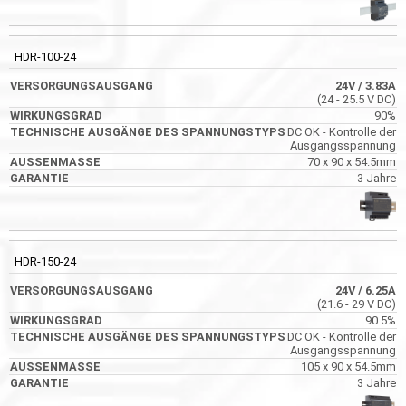
HDR-100-24
24V
/ 3.83A
(24 - 25.5 V DC)
90%
DC OK - Kontrolle der
Ausgangsspannung
70 x 90 x 54.5mm
3 Jahre
HDR-150-24
24V
/ 6.25A
(21.6 - 29 V DC)
90.5%
DC OK - Kontrolle der
Ausgangsspannung
105 x 90 x 54.5mm
3 Jahre