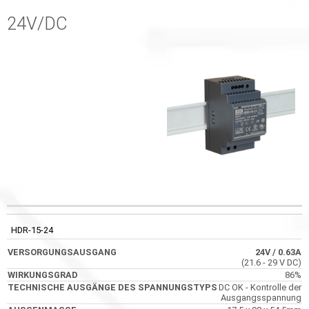
24V/DC
TECHNISC
CODE
VERSORGUNGSAUSGANG
WIRKUNGSGRAD
AUSGÄNGE 
HDR-15-24
SPANNUNGS
24V
/ 0.63A
(21.6 - 29 V DC)
86%
DC OK - Kontrolle der
Ausgangsspannung