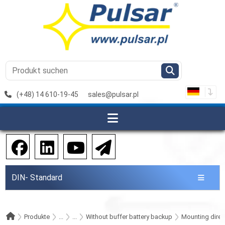
(+48) 14 610-19-45
sales@pulsar.pl
DIN- Standard
Produkte
...
...
Without buffer battery backup
Mounting direct