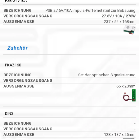
PSB-24V10A
PSB 27,6V/10A Impuls-Puffernetzteil zur Bebauung
27.6V
/ 10A
/ 276W
237 x 54 x 168mm
Zubehör
PKAZ168
Set der optischen Signalisierung
-
66 x 20mm
DIN2
-
-
128 x 137 x 25mm