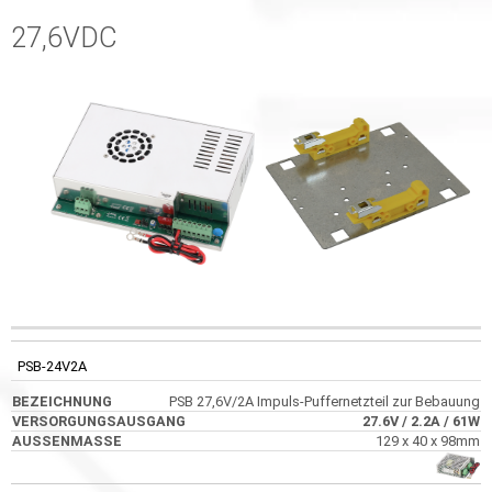
27,6VDC
CODE
BEZEICHNUNG
VERSORGUNGSAUSGANG
AUSSENMASS
PSB-24V2A
PSB 27,6V/2A Impuls-Puffernetzteil zur Bebauung
27.6V
/ 2.2A
/ 61W
129 x 40 x 98mm