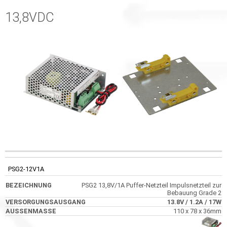
13,8VDC
CODE
BEZEICHNUNG
VERSORGUNGSAUSGANG
AUSSENMASS
PSG2-12V1A
PSG2 13,8V/1A Puffer-Netzteil Impulsnetzteil zur
Bebauung Grade 2
13.8V
/ 1.2A
/ 17W
110 x 78 x 36mm