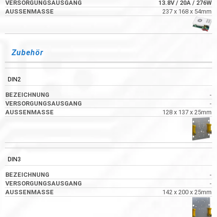
13.8V
/ 20A
/ 276W
237 x 168 x 54mm
Zubehör
DIN2
-
-
128 x 137 x 25mm
DIN3
-
-
142 x 200 x 25mm