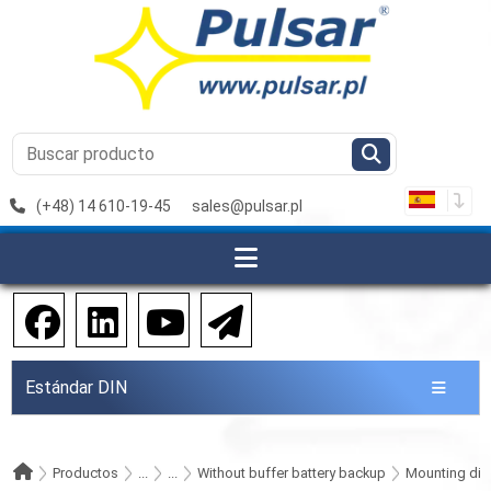
(+48) 14 610-19-45
sales@pulsar.pl
Estándar DIN
Productos
...
...
Without buffer battery backup
Mounting dire