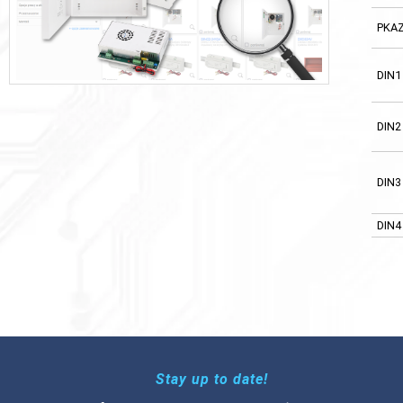
PKA
DIN1
DIN2
DIN3
DIN4
Stay up to date!