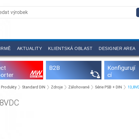
IRMĚ
AKTUALITY
KLIENTSKÁ OBLAST
DESIGNER AREA
ect
B2B
Konfigurují
orter
cí
programy
Produkty
Standard DIN
Zdroje
Zálohované
Série PSB + DIN
13,8V
,8VDC