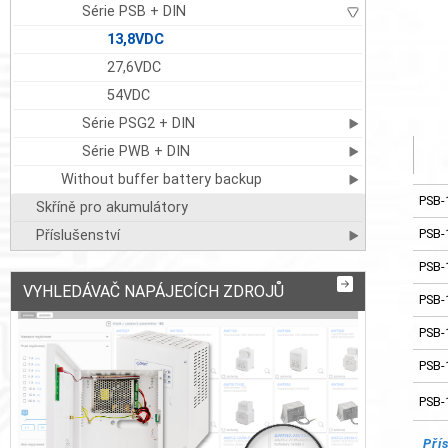
Série PSB + DIN
13,8VDC
27,6VDC
54VDC
Série PSG2 + DIN
Série PWB + DIN
Without buffer battery backup
PSB-
Skříně pro akumulátory
PSB-
Příslušenství
PSB-
VYHLEDÁVAČ NAPÁJECÍCH ZDROJŮ
PSB-
PSB-
PSB-
PSB-
Pří