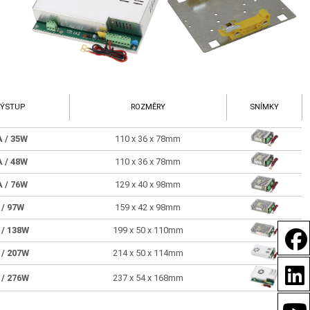
VÝSTUP
ROZMĚRY
SNÍMKY
5A
/ 35W
110 x 36 x 78mm
5A
/ 48W
110 x 36 x 78mm
5A
/ 76W
129 x 40 x 98mm
A
/ 97W
159 x 42 x 98mm
A
/ 138W
199 x 50 x 110mm
A
/ 207W
214 x 50 x 114mm
A
/ 276W
237 x 54 x 168mm