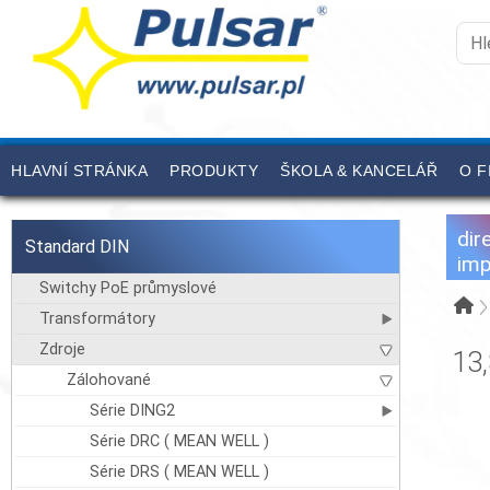
HLAVNÍ STRÁNKA
PRODUKTY
ŠKOLA & KANCELÁŘ
O F
dir
Standard DIN
imp
Switchy PoE průmyslové
Transformátory
Zdroje
13
Zálohované
Série DING2
Série DRC ( MEAN WELL )
Série DRS ( MEAN WELL )