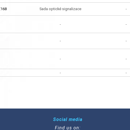
Z168
Sada optické signalizace
-
-
-
-
-
-
-
-
-
Social media
Find us on: