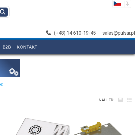
(+48) 14 610-19-45
sales@pulsar.pl
B2B
KONTAKT
DC
NÁHLED: