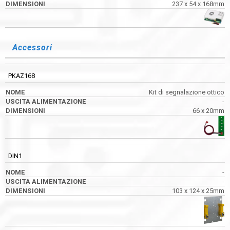
237 x 54 x 168mm
Accessori
PKAZ168
Kit di segnalazione ottico
-
66 x 20mm
DIN1
-
-
103 x 124 x 25mm