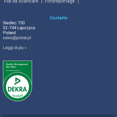
File da scaricare
Fotoreportage
Contatto
Siedlec 150
32-744 Lapczyca
Poland
sales@pulsar.pl
Leggi di piu »