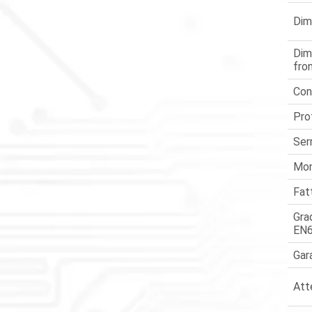
Dim
Dim
fro
Con
Pro
Ser
Mon
Fatt
Gra
EN
Gar
Att