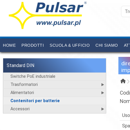
HOME
PRODOTTI
SCUOLA & UFFICIO
CHI SIAMO
AT
dir
Standard DIN
imp
Switche PoE industriale
Trasformatori
Codi
Alimentatori
Contenitori per batterie
Nom
Accessori
Us
Spa