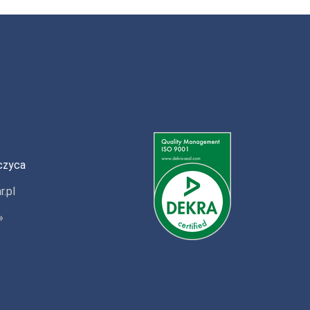
czyca
r.pl
»