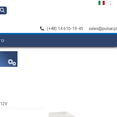
(+48) 14 610-19-45
sales@pulsar.pl
TO
/12V