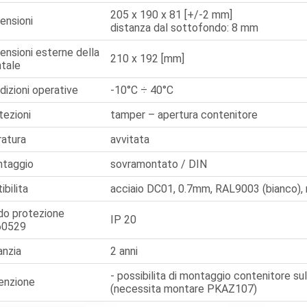
205 x 190 x 81 [+/-2 mm]
ensioni
distanza dal sottofondo: 8 mm
ensioni esterne della
210 x 192 [mm]
ntale
dizioni operative
-10°C ÷ 40°C
tezioni
tamper – apertura contenitore
ratura
avvitata
taggio
sovramontato / DIN
ibilita
acciaio DC01, 0.7mm, RAL9003 (bianco), 
do protezione
IP 20
60529
anzia
2 anni
- possibilita di montaggio contenitore su
enzione
(necessita montare PKAZ107)