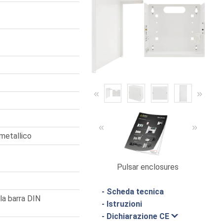
«
»
«
»
metallico
Pulsar enclosures
Cata
- Scheda tecnica
lla barra DIN
- Istruzioni
- Dichiarazione CE