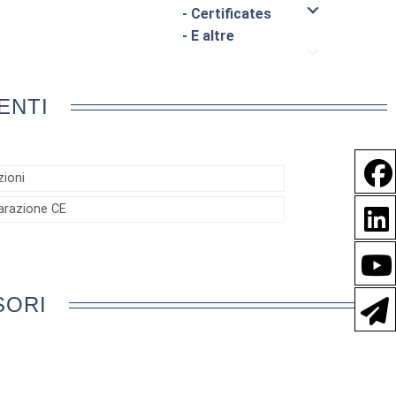
- Certificates
- E altre
ENTI
zioni
iarazione CE
SORI