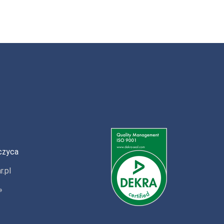
czyca
r.pl
»