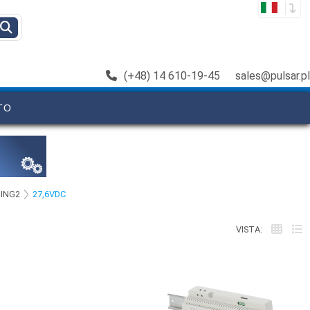
(+48) 14 610-19-45
sales@pulsar.pl
TO
DING2
27,6VDC
VISTA: