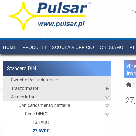
HOME
PRODOTTI
SCUOLA & UFFICIO
CHI SIAMO
AT
dir
Standard DIN
imp
Switche PoE industriale
Trasformatori
Alimentatori
27
Con caricamento batteria
Serie DING2
13,8VDC
27,6VDC