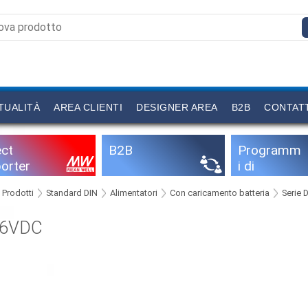
TUALITÀ
AREA CLIENTI
DESIGNER AREA
B2B
CONTAT
ect
B2B
Programm
orter
i di
configurazi
Prodotti
Standard DIN
Alimentatori
Con caricamento batteria
Serie 
one
,6VDC