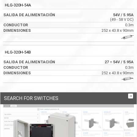
HLG-320H-54A
54V
/ 5.95A
(49 - 58 V DC)
0.3m
252 x 43.8 x 90mm
HLG-320H-54B
27 ÷
54V
/ 5.95A
0.3m
252 x 43.8 x 90mm
SEARCH FOR SWITCHES