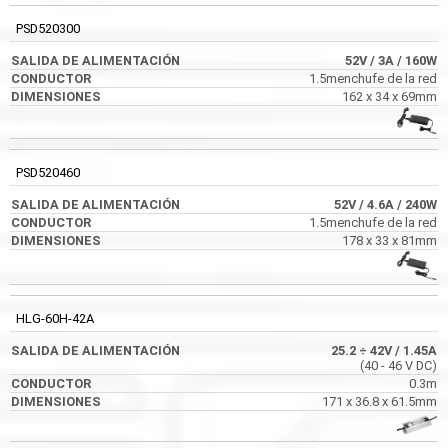
PSD520300
52V
/ 3A
/ 160W
1.5menchufe de la red
162 x 34 x 69mm
PSD520460
52V
/ 4.6A
/ 240W
1.5menchufe de la red
178 x 33 x 81mm
HLG-60H-42A
25.2 ÷
42V
/ 1.45A
(40 - 46 V DC)
0.3m
171 x 36.8 x 61.5mm