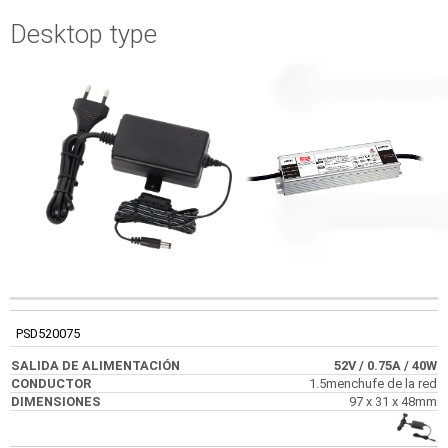
Desktop type
SALIDA DE
CÓDIGO
CONDUCTOR
DIMENSIONES
ALIMENTACIÓN
PSD520075
52V
/ 0.75A
/ 40W
1.5menchufe de la red
97 x 31 x 48mm