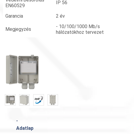
IP 56
EN60529
Garancia
2 év
- 10/100/1000 Mb/s
Megjegyzés
hálózatókhoz tervezet
«
»
-
Adatlap