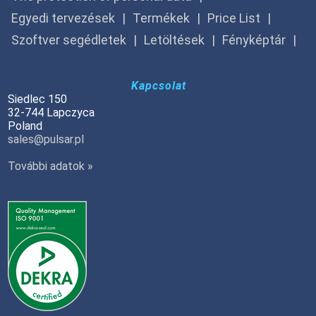
Egyedi tervezések
Termékek
Price List
Szoftver segédletek
Letöltések
Fényképtár
Kapcsolat
Siedlec 150
32-744 Lapczyca
Poland
sales@pulsar.pl
További adatok »