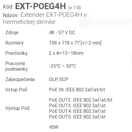
EXT-POEG4H
Kód:
(v. 1.0)
Extender EXT-POEG4H v
Názov:
hermetickej skrinke
Zdroje
48 - 57 V DC
Rozmery
158 x 118 x 77 [+/-2 mm]
Prechodky
2 x Φ=13÷18mm
Pracovné
-25°C ÷ 50°C
podmienky
Zabezpečenia
OLP, SCP
Vstup PoE
PoE IN: IEEE 802.3af/at/bt
PoE OUT2: IEEE 802.3af/at/bt
PoE OUT3: IEEE 802.3af/at
Výstup PoE
PoE OUT4: IEEE 802.3af/at
PoE OUT5: IEEE 802.3af/at
45W