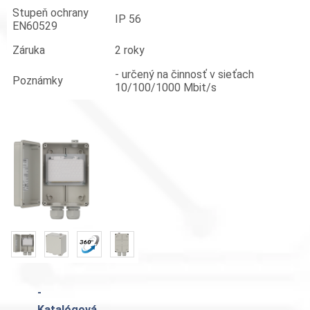
Stupeň ochrany
IP 56
EN60529
Záruka
2 roky
- určený na činnosť v sieťach
Poznámky
10/100/1000 Mbit/s
«
»
-
Katalógová