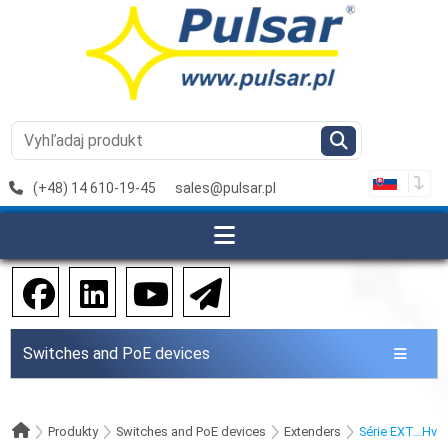
(+48) 14 610-19-45
sales@pulsar.pl
Switches and PoE devices
Produkty
Switches and PoE devices
Extenders
Série EXT…Hv he