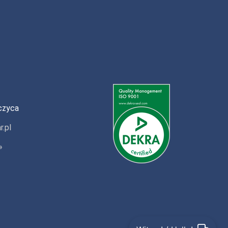
czyca
r.pl
»