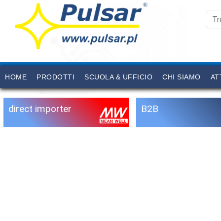
HOME
PRODOTTI
SCUOLA & UFFICIO
CHI SIAMO
AT
direct importer
B2B