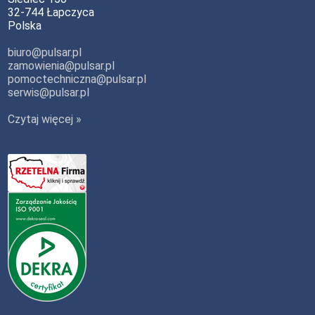
32-744 Łapczyca
Polska
biuro@pulsar.pl
zamowienia@pulsar.pl
pomoctechniczna@pulsar.pl
serwis@pulsar.pl
Czytaj więcej »