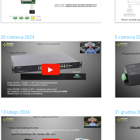
20 czerwca 2024
5 czerwca 2
▶
13 lutego 2024
21 grudnia 