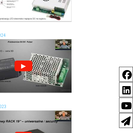
024
▶
2023