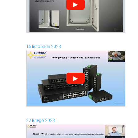
▶
16 listopada 2023
▶
22 lutego 2023