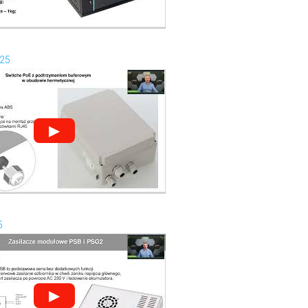
025
▶
5
▶