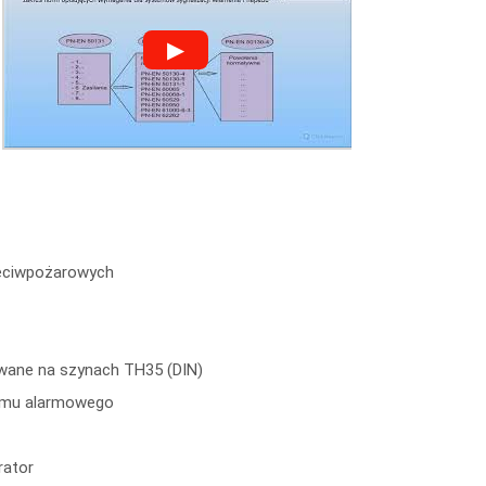
▶
zeciwpożarowych
wane na szynach TH35 (DIN)
temu alarmowego
rator