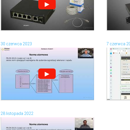
▶
30 czerwca 2023
7 czerwca 2
▶
28 listopada 2022