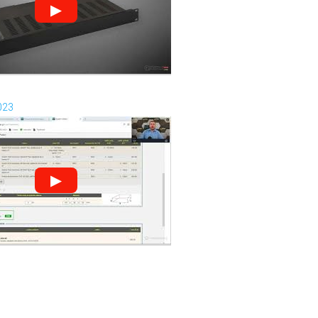
▶
023
▶