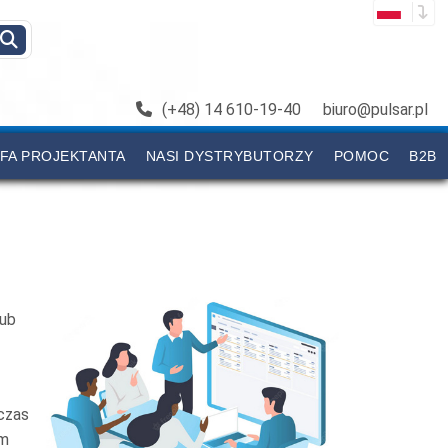
(+48) 14 610-19-40
biuro@pulsar.pl
FA PROJEKTANTA
NASI DYSTRYBUTORZY
POMOC
B2B
lub
czas
ym