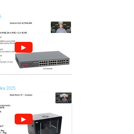
6
▶
ika 2025
▶