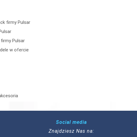
k firmy Pulsar
Pulsar
firmy Pulsar
dele w ofercie
akcesoria
Social media
Znajdziesz Nas na: