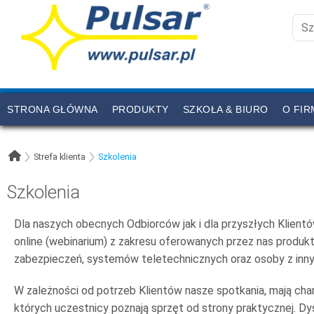
STRONA GŁÓWNA
PRODUKTY
SZKOŁA & BIURO
O FIR
CENNIK
KONTAKT
Strefa klienta
Szkolenia
Szkolenia
Dla naszych obecnych Odbiorców jak i dla przyszłych Klientó
online (webinarium) z zakresu oferowanych przez nas produ
zabezpieczeń, systemów teletechnicznych oraz osoby z inny
W zależności od potrzeb Klientów nasze spotkania, mają cha
których uczestnicy poznają sprzęt od strony praktycznej. 