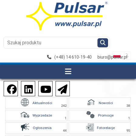
(+48) 14 610-19-40
biuro@pulsar.pl
Aktualności
Nowości
242
38
Wyprzedaże
Promocje
1
1
Ogłoszenia
Fotorelacje
44
95