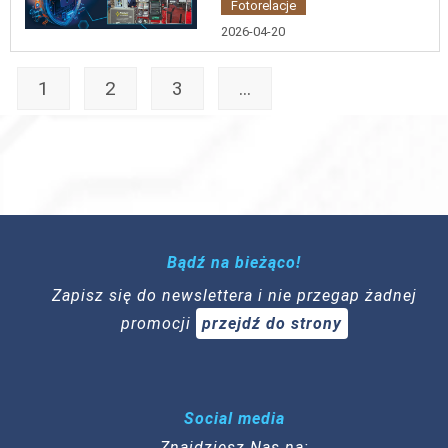
Fotorelacje
2026-04-20
1
2
3
...
Bądź na bieżąco!
Zapisz się do newslettera i nie przegap żadnej
promocji
przejdź do strony
Social media
Znajdziesz Nas na: