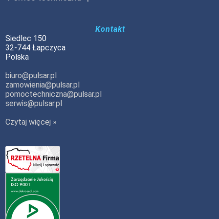
Kontakt
Siedlec 150
32-744 Łapczyca
Polska
biuro@pulsar.pl
zamowienia@pulsar.pl
pomoctechniczna@pulsar.pl
serwis@pulsar.pl
Czytaj więcej »