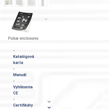
«
»
«
»
Pulsar enclosures
Catalogue Pulsar
-
Katalógová
karta
-
Manuál
-
Vyhlásenia
CE
-
Certifikáty