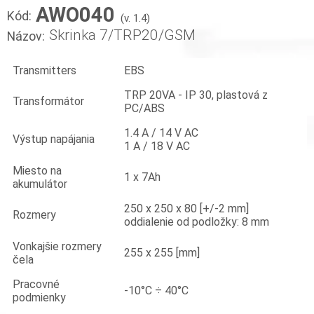
AWO040
Kód:
(v. 1.4)
Skrinka 7/TRP20/GSM
Názov:
Transmitters
EBS
TRP 20VA - IP 30, plastová z
Transformátor
PC/ABS
1.4 A / 14 V AC
Výstup napájania
1 A / 18 V AC
Miesto na
1 x 7Ah
akumulátor
250 x 250 x 80 [+/-2 mm]
Rozmery
oddialenie od podložky: 8 mm
Vonkajšie rozmery
255 x 255 [mm]
čela
Pracovné
-10°C ÷ 40°C
podmienky