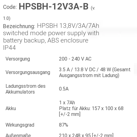
HPSBH-12V3A-B
Code:
(v.
1.0)
HPSBH 13,8V/3A/7Ah
Bezeichnung:
switched mode power supply with
battery backup, ABS enclosure
IP44
Versorgung
200 - 240 V AC
3.5 A / 13.8 V DC / 48 W (Gesamt
Versorgungsausgang
Ausgangsstrom mit Ladung)
Ladungsstrom des
0.5A
Akkumulators
1 x 7Ah
Akku
Platz für Akku: 157 x 100 x 68
[+/-2 mm]
Wirkungsgrad
87%
Außenmaße
210 x 248 x 95 [+/-2 mm]