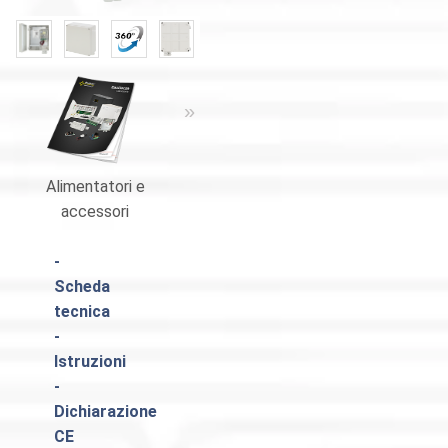
«
»
Alimentatori e
Catalogo Pulsar
accessori
-
Scheda
tecnica
-
Istruzioni
-
Dichiarazione
CE