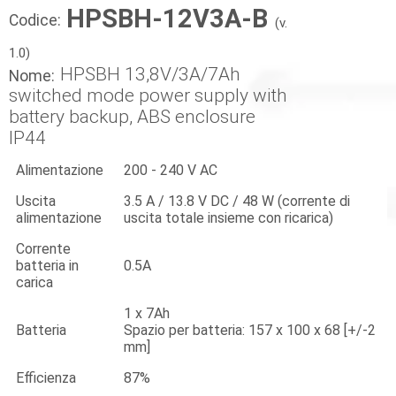
HPSBH-12V3A-B
Codice:
(v.
1.0)
HPSBH 13,8V/3A/7Ah
Nome:
switched mode power supply with
battery backup, ABS enclosure
IP44
Alimentazione
200 - 240 V AC
Uscita
3.5 A / 13.8 V DC / 48 W (corrente di
alimentazione
uscita totale insieme con ricarica)
Corrente
batteria in
0.5A
carica
1 x 7Ah
Batteria
Spazio per batteria: 157 x 100 x 68 [+/-2
mm]
Efficienza
87%