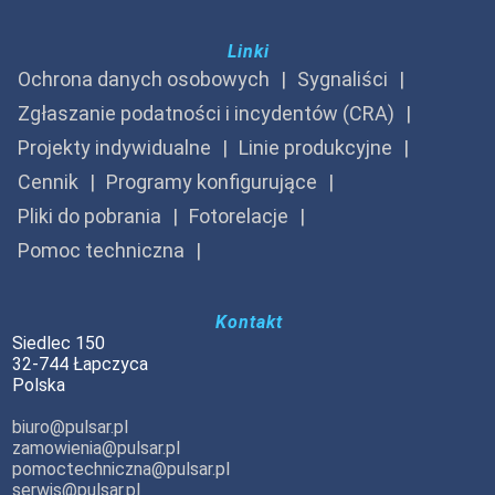
Linki
Ochrona danych osobowych
Sygnaliści
Zgłaszanie podatności i incydentów (CRA)
Projekty indywidualne
Linie produkcyjne
Cennik
Programy konfigurujące
Pliki do pobrania
Fotorelacje
Pomoc techniczna
Kontakt
Siedlec 150
32-744 Łapczyca
Polska
biuro@pulsar.pl
zamowienia@pulsar.pl
pomoctechniczna@pulsar.pl
serwis@pulsar.pl