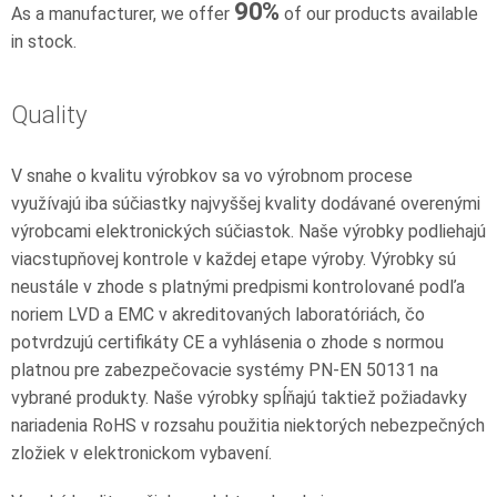
90
%
As a manufacturer, we offer
of our products available
in stock.
Quality
V snahe o kvalitu výrobkov sa vo výrobnom procese
využívajú iba súčiastky najvyššej kvality dodávané overenými
výrobcami elektronických súčiastok. Naše výrobky podliehajú
viacstupňovej kontrole v každej etape výroby. Výrobky sú
neustále v zhode s platnými predpismi kontrolované podľa
noriem LVD a EMC v akreditovaných laboratóriách, čo
potvrdzujú certifikáty CE a vyhlásenia o zhode s normou
platnou pre zabezpečovacie systémy PN-EN 50131 na
vybrané produkty. Naše výrobky spĺňajú taktiež požiadavky
nariadenia RoHS v rozsahu použitia niektorých nebezpečných
zložiek v elektronickom vybavení.