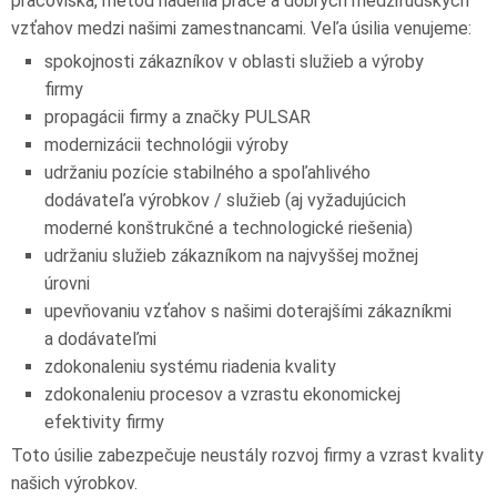
pracoviska, metód riadenia práce a dobrých medziľudských
vzťahov medzi našimi zamestnancami. Veľa úsilia venujeme:
spokojnosti zákazníkov v oblasti služieb a výroby
firmy
propagácii firmy a značky PULSAR
modernizácii technológii výroby
udržaniu pozície stabilného a spoľahlivého
dodávateľa výrobkov / služieb (aj vyžadujúcich
moderné konštrukčné a technologické riešenia)
udržaniu služieb zákazníkom na najvyššej možnej
úrovni
upevňovaniu vzťahov s našimi doterajšími zákazníkmi
a dodávateľmi
zdokonaleniu systému riadenia kvality
zdokonaleniu procesov a vzrastu ekonomickej
efektivity firmy
Toto úsilie zabezpečuje neustály rozvoj firmy a vzrast kvality
našich výrobkov.