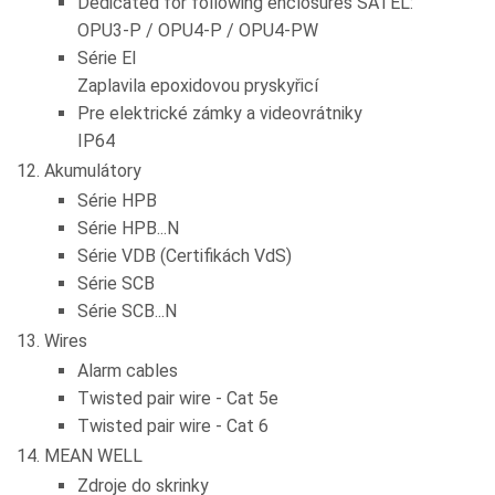
Dedicated for following enclosures SATEL:
OPU3-P / OPU4-P / OPU4-PW
Série EI
Zaplavila epoxidovou pryskyřicí
Pre elektrické zámky a videovrátniky
IP64
Akumulátory
Série HPB
Série HPB...N
Série VDB (Certifikách VdS)
Série SCB
Série SCB...N
Wires
Alarm cables
Twisted pair wire - Cat 5e
Twisted pair wire - Cat 6
MEAN WELL
Zdroje do skrinky