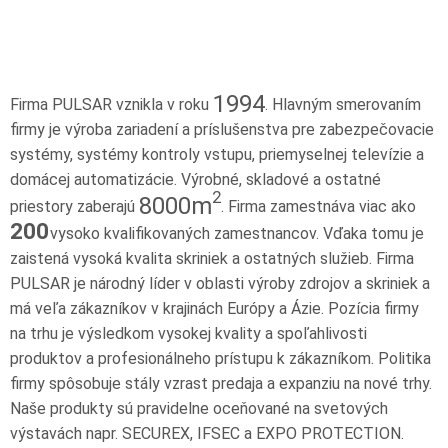
1994
Firma PULSAR vznikla v roku
. Hlavným smerovaním
firmy je výroba zariadení a príslušenstva pre zabezpečovacie
systémy, systémy kontroly vstupu, priemyselnej televízie a
domácej automatizácie. Výrobné, skladové a ostatné
2
8000m
priestory zaberajú
. Firma zamestnáva viac ako
200
vysoko kvalifikovaných zamestnancov. Vďaka tomu je
zaistená vysoká kvalita skriniek a ostatných služieb. Firma
PULSAR je národný líder v oblasti výroby zdrojov a skriniek a
má veľa zákazníkov v krajinách Európy a Ázie. Pozícia firmy
na trhu je výsledkom vysokej kvality a spoľahlivosti
produktov a profesionálneho prístupu k zákazníkom. Politika
firmy spôsobuje stály vzrast predaja a expanziu na nové trhy.
Naše produkty sú pravidelne oceňované na svetových
výstavách napr. SECUREX, IFSEC a EXPO PROTECTION.