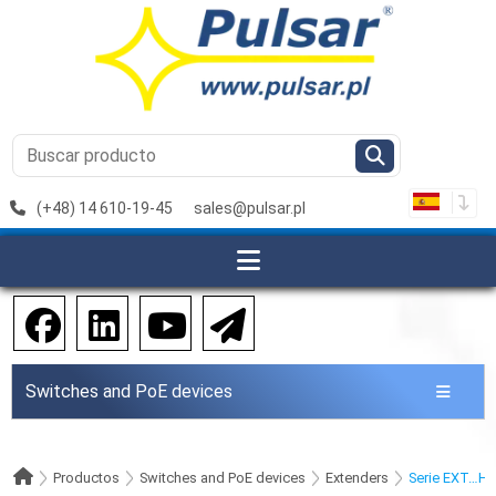
(+48) 14 610-19-45
sales@pulsar.pl
Switches and PoE devices
Productos
Switches and PoE devices
Extenders
Serie EXT…Hen