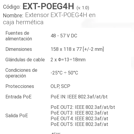
EXT-POEG4H
Código:
(v. 1.0)
Extensor EXT-POEG4H en
Nombre:
caja hermética
Fuentes de
48 - 57 V DC
alimentación
Dimensiones
158 x 118 x 77 [+/-2 mm]
Glándulas de cable
2 x Φ=13÷18mm
Condiciones de
-25°C ÷ 50°C
operación
Protecciones
OLP, SCP
Entrada PoE
PoE IN: IEEE 802.3af/at/bt
PoE OUT2: IEEE 802.3af/at/bt
PoE OUT3: IEEE 802.3af/at
Salida PoE
PoE OUT4: IEEE 802.3af/at
PoE OUT5: IEEE 802.3af/at