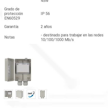
45W
Grado de
protección
IP 56
EN60529
Garantía
2 años
- destinado para trabajar en las redes
Notas
10/100/1000 Mb/s
«
»