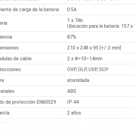
riente de carga de la batería
0.5A
1 x 7Ah
ería
Ubicación para la batería: 157 x
ciencia
87%
ensiones
210 x 248 x 95 [+/-2 mm]
ndulas de cable
2 x Φ=10÷14mm
tecciones
OVP, OLP, UVP, SCP
rre
atornillada
eriales
ABS
do de protección EN60529
IP 44
antía
2 años