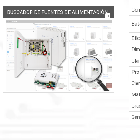
Cor
BUSCADOR DE FUENTES DE ALIMENTACIÓN
Bat
Efi
Dim
Glá
Pro
Cie
Mat
Gra
Gar