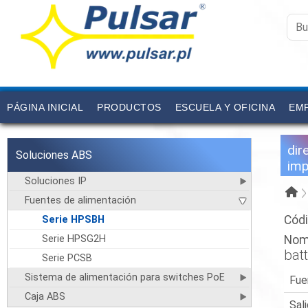
PÁGINA INICIAL
PRODUCTOS
ESCUELA Y OFICINA
EM
dir
Soluciones ABS
imp
Soluciones IP
Fuentes de alimentación
Códi
Serie HPSBH
Serie HPSG2H
Nom
bat
Serie PCSB
Sistema de alimentación para switches PoE
Fue
Caja ABS
Sal