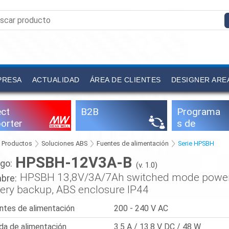
PRESA
ACTUALIDAD
ÁREA DE CLIENTES
DESIGNER ARE
ect
B2B
Programa
orter
s de
configuraci
Productos
Soluciones ABS
Fuentes de alimentación
Serie HPSBH
ón
HPSBH-12V3A-B
go:
(v. 1.0)
HPSBH 13,8V/3A/7Ah switched mode power 
bre:
tery backup, ABS enclosure IP44
ntes de alimentación
200 - 240 V AC
ida de alimentación
3.5 A / 13.8 V DC / 48 W