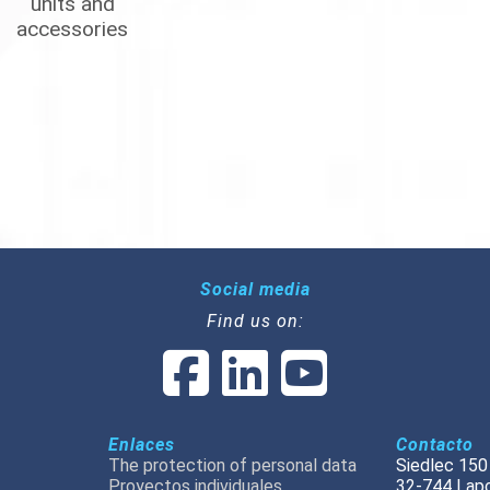
units and
accessories
Social media
Find us on:
Enlaces
Contacto
The protection of personal data
Siedlec 150
Proyectos individuales
32-744 Lap