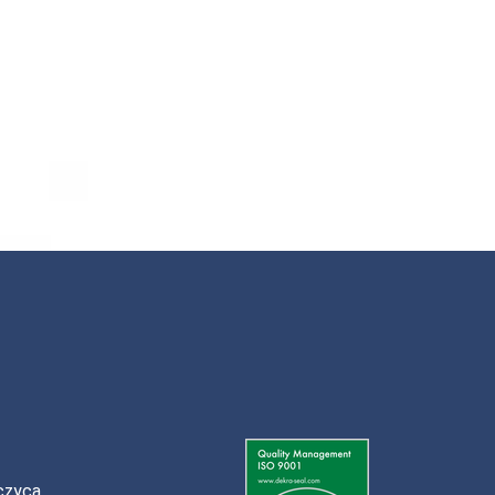
czyca