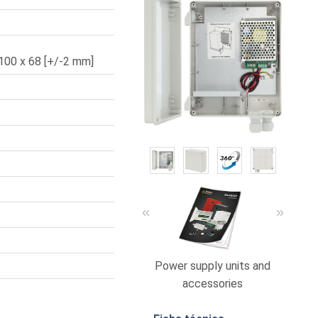
 100 x 68 [+/-2 mm]
«
»
Power supply units and
Catá
accessories