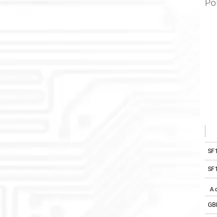
Po
SF
SF
A
GB