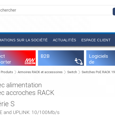
ATIONS SUR LA SOCIÉTÉ
ACTUALITÉS
ESPACE CLIENT
ect
B2B
Logiciels
orter
de
configurati
Produits
Armoires RACK et accessoires
Switch
Switches PoE RACK 19
on
ec alimentation
ec accroches RACK
rie S
E and UPLINK: 10/100Mb/s