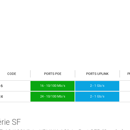
CODE
PORTS POE
PORTS UPLINK
P
16
16 - 10/100 Mb/s
2 - 1 Gb/s
24
24 - 10/100 Mb/s
2 - 1 Gb/s
rie SF