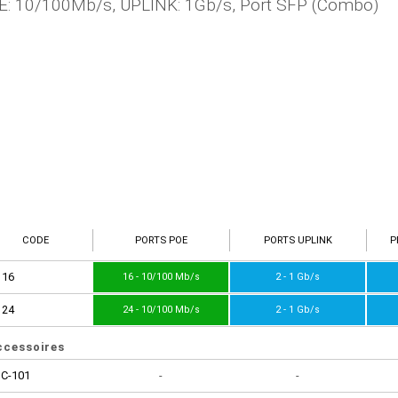
E: 10/100Mb/s, UPLINK: 1Gb/s, Port SFP (Combo)
CODE
PORTS POE
PORTS UPLINK
P
116
16 - 10/100 Mb/s
2 - 1 Gb/s
124
24 - 10/100 Mb/s
2 - 1 Gb/s
ccessoires
IC-101
-
-