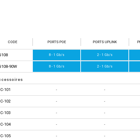
CODE
PORTS POE
PORTS UPLINK
P
G108
8 - 1 Gb/s
2 - 1 Gb/s
G108-90W
8 - 1 Gb/s
2 - 1 Gb/s
ccessoires
IC-101
-
-
IC-102
-
-
IC-103
-
-
IC-104
-
-
IC-105
-
-