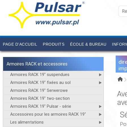
PAGE D’ACCUEIL
PRODUITS
ÉCOLE & BUREAU
INFORM
dir
Armoires RACK et accessoires
imp
Armoires RACK 19" suspendues
Armoires RACK 19" fixées au sol
Armoires RACK 19" Serwerowe
Av
Armoires RACK 19" two-section
av
Armoires RACK 19" Pulsar - série
Sé
Accessoires pour les armoires RACK 19"
Les alimentations
Po