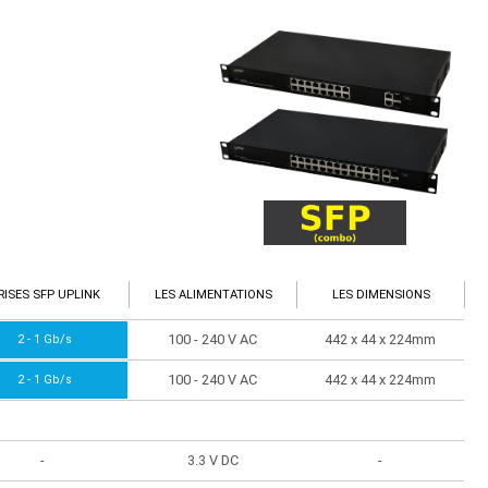
RISES SFP UPLINK
LES ALIMENTATIONS
LES DIMENSIONS
100 - 240 V AC
442 x 44 x 224mm
2 - 1 Gb/s
100 - 240 V AC
442 x 44 x 224mm
2 - 1 Gb/s
-
3.3 V DC
-