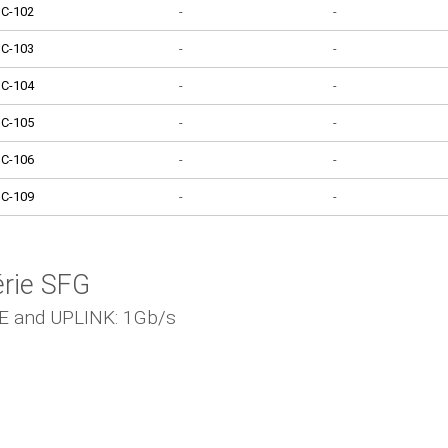
IC-102
-
-
IC-103
-
-
IC-104
-
-
IC-105
-
-
IC-106
-
-
IC-109
-
-
érie SFG
E and UPLINK: 1Gb/s