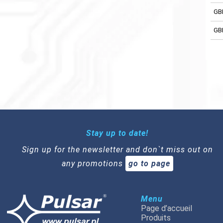
GB
GB
Stay up to date!
Sign up for the newsletter and don`t miss out on
any promotions
go to page
Menu
Page d’accueil
Produits