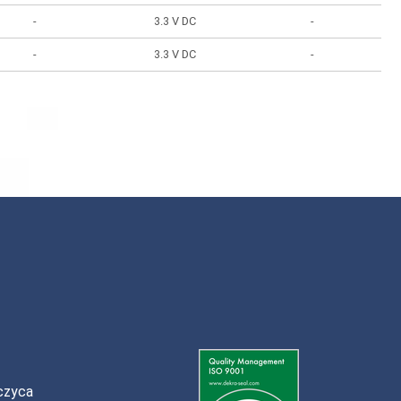
-
3.3 V DC
-
-
3.3 V DC
-
czyca