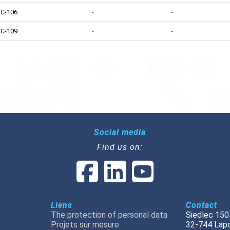
IC-106
-
-
IC-109
-
-
Social media
Find us on:
Liens
Contact
The protection of personal data
Siedlec 150
Projets sur mesure
32-744 Lap