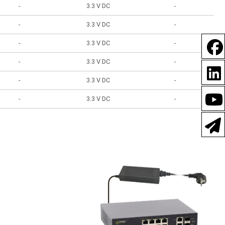
-
3.3 V DC
-
-
3.3 V DC
-
-
3.3 V DC
-
-
3.3 V DC
-
-
3.3 V DC
-
-
3.3 V DC
-