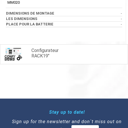
MM020
-
-
-
Configurateur
RACK19"
Stay up to date!
Sign up for the newsletter and don`t miss out on