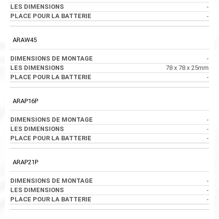
-
-
ARAW45
-
78 x 78 x 25mm
-
ARAP16P
-
-
-
ARAP21P
-
-
-