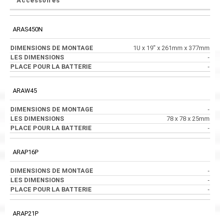
Accessoires
ARAS450N
1U x 19" x 261mm x 377mm
-
-
ARAW45
-
78 x 78 x 25mm
-
ARAP16P
-
-
-
ARAP21P