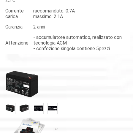
25°C
Corrente
raccomandato: 0.7A
carica
massimo: 2.1A
Garanzia
2 anni
- accumulatore automatico, realizzato con
Attenzione
tecnologia AGM
- confezione singola contiene 5pezzi
«
»