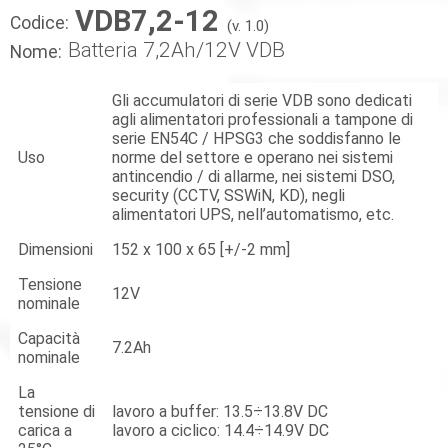
VDB7,2-12
Codice:
(v. 1.0)
Batteria 7,2Ah/12V VDB
Nome:
Gli accumulatori di serie VDB sono dedicati
agli alimentatori professionali a tampone di
serie EN54C / HPSG3 che soddisfanno le
Uso
norme del settore e operano nei sistemi
antincendio / di allarme, nei sistemi DSO,
security (CCTV, SSWiN, KD), negli
alimentatori UPS, nell’automatismo, etc.
Dimensioni
152 x 100 x 65 [+/-2 mm]
Tensione
12V
nominale
Capacità
7.2Ah
nominale
La
tensione di
lavoro a buffer: 13.5÷13.8V DC
carica a
lavoro a ciclico: 14.4÷14.9V DC