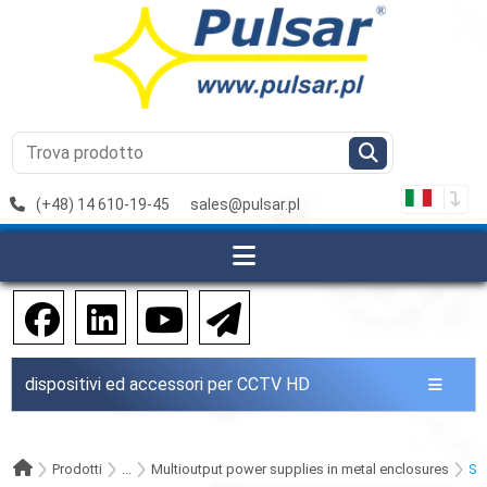
(+48) 14 610-19-45
sales@pulsar.pl
dispositivi ed accessori per CCTV HD
Prodotti
...
Multioutput power supplies in metal enclosures
Se