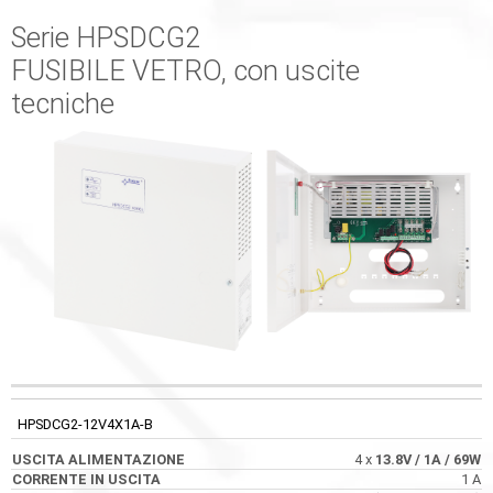
Serie HPSDCG2
FUSIBILE VETRO, con uscite
tecniche
USCITA
CORRENTE IN
CODICE
FUSIBILE
ALIMENTAZIONE
USCITA
HPSDCG2-12V4X1A-B
4 x
13.8V
/ 1A
/ 69W
1 A