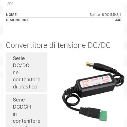
SP8
Splitter 8 DC 5,5/2,1
440
Convertitore di tensione DC/DC
Serie
DC/DC
nel
contenitore
di plastico
Serie
DCDCH
in
contenitore