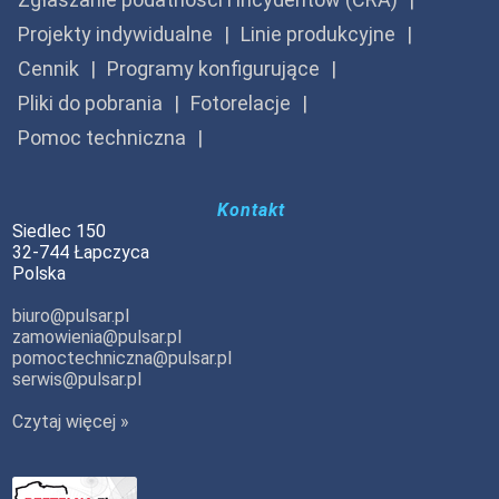
Projekty indywidualne
Linie produkcyjne
Cennik
Programy konfigurujące
Pliki do pobrania
Fotorelacje
Pomoc techniczna
Kontakt
Siedlec 150
32-744 Łapczyca
Polska
biuro@pulsar.pl
zamowienia@pulsar.pl
pomoctechniczna@pulsar.pl
serwis@pulsar.pl
Czytaj więcej »