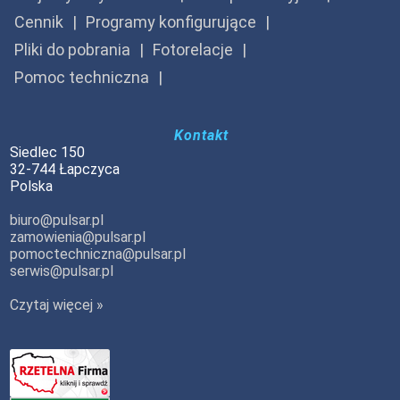
Cennik
Programy konfigurujące
Pliki do pobrania
Fotorelacje
Pomoc techniczna
Kontakt
Siedlec 150
32-744 Łapczyca
Polska
biuro@pulsar.pl
zamowienia@pulsar.pl
pomoctechniczna@pulsar.pl
serwis@pulsar.pl
Czytaj więcej »