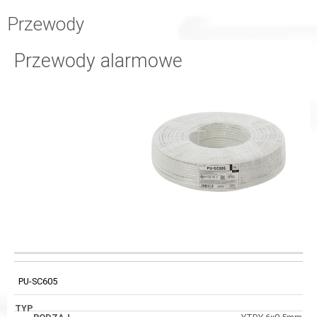
Przewody
Przewody alarmowe
ŚREDNICA
KOD
TYP
RODZAJ
PRZEWODU / ŻYŁ
PU-SC605