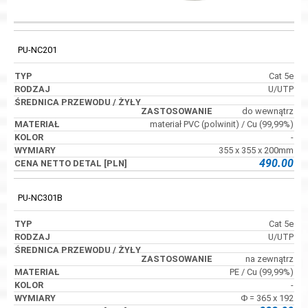
ŚREDNICA
KOD
TYP
RODZAJ
PRZEWODU / ŻYŁ
PU-NC201
Cat 5e
U/UTP
do wewnątrz
materiał PVC (polwinit) / Cu (99,99%)
-
355 x 355 x 200mm
490.00
PU-NC301B
Cat 5e
U/UTP
na zewnątrz
PE / Cu (99,99%)
-
Φ = 365 x 192