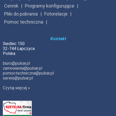
Cennik
Programy konfigurujące
Pliki do pobrania
Fotorelacje
Pomoc techniczna
Kontakt
Siedlec 150
32-744 Łapczyca
Polska
biuro@pulsar.pl
zamowienia@pulsar.pl
pomoctechniczna@pulsar.pl
serwis@pulsar.pl
Czytaj więcej »