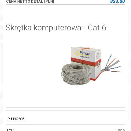
823.00
Skrętka komputerowa - Cat 6
ŚREDNICA
KOD
TYP
RODZAJ
PRZEWODU / ŻYŁ
PU-NC206
Cat 6