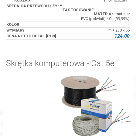
YTDY 6x0,5mm
materiał
PVC (polwinit) / Cu (99,99%)
-
Φ = 230 x 55
124.00
Skrętka komputerowa - Cat 5e