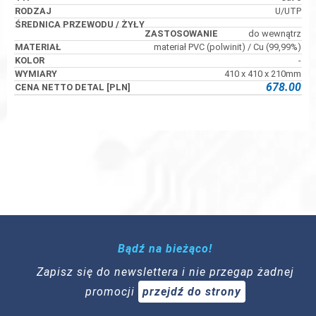
U/UTP
do wewnątrz
materiał PVC (polwinit) / Cu (99,99%)
-
410 x 410 x 210mm
678.00
Bądź na bieżąco!
Zapisz się do newslettera i nie przegap żadnej
promocji
przejdź do strony