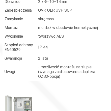
Dławnice
2 x Φ=10÷14mm
Zabezpieczenia
OVP, OLP, UVP, SCP
Zamykanie
skręcana
Montaż
montaż w obudowie hermetycznej
Wykonanie
tworzywo ABS
Stopień ochrony
IP 44
EN60529
Gwarancja
2 lata
- możliwość montażu na słupie
Uwagi
(wymaga zastosowania adaptera
OZB3-opcja)