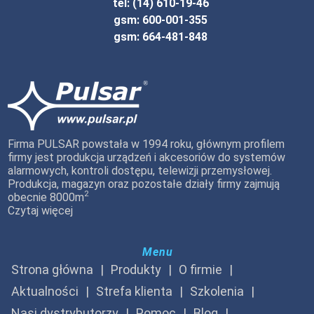
tel: (14) 610-19-46
gsm: 600-001-355
gsm: 664-481-848
Firma PULSAR powstała w 1994 roku, głównym profilem
firmy jest produkcja urządzeń i akcesoriów do systemów
alarmowych, kontroli dostępu, telewizji przemysłowej.
Produkcja, magazyn oraz pozostałe działy firmy zajmują
2
obecnie 8000m
Czytaj więcej
Menu
Strona główna
Produkty
O firmie
Aktualności
Strefa klienta
Szkolenia
Nasi dystrybutorzy
Pomoc
Blog