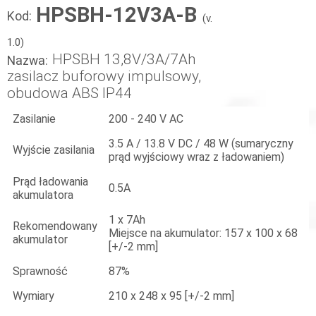
HPSBH-12V3A-B
Kod:
(v.
1.0)
HPSBH 13,8V/3A/7Ah
Nazwa:
zasilacz buforowy impulsowy,
obudowa ABS IP44
Zasilanie
200 - 240 V AC
3.5 A / 13.8 V DC / 48 W (sumaryczny
Wyjście zasilania
prąd wyjściowy wraz z ładowaniem)
Prąd ładowania
0.5A
akumulatora
1 x 7Ah
Rekomendowany
Miejsce na akumulator: 157 x 100 x 68
akumulator
[+/-2 mm]
Sprawność
87%
Wymiary
210 x 248 x 95 [+/-2 mm]