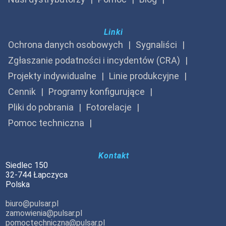
Linki
Ochrona danych osobowych
Sygnaliści
Zgłaszanie podatności i incydentów (CRA)
Projekty indywidualne
Linie produkcyjne
Cennik
Programy konfigurujące
Pliki do pobrania
Fotorelacje
Pomoc techniczna
Kontakt
Siedlec 150
32-744 Łapczyca
Polska
biuro@pulsar.pl
zamowienia@pulsar.pl
pomoctechniczna@pulsar.pl