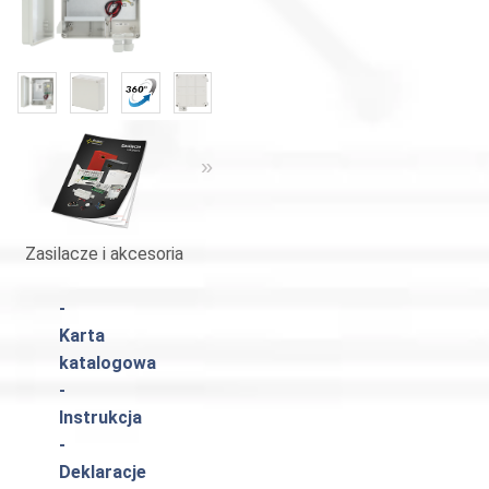
«
»
Zasilacze i akcesoria
Katalog Pulsar
-
Karta
katalogowa
-
Instrukcja
-
Deklaracje