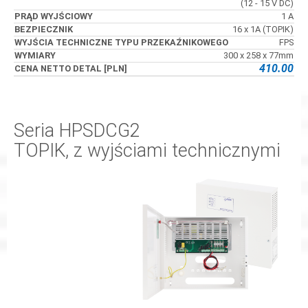
(12 - 15 V DC)
1 A
16 x 1A (TOPIK)
FPS
300 x 258 x 77mm
410.00
Seria HPSDCG2
TOPIK, z wyjściami technicznymi