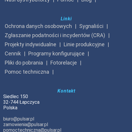
Linki
Ochrona danych osobowych
Sygnaliści
Zgłaszanie podatności i incydentów (CRA)
Projekty indywidualne
Linie produkcyjne
Cennik
Programy konfigurujące
Pliki do pobrania
Fotorelacje
Pomoc techniczna
Kontakt
Siedlec 150
32-744 Łapczyca
Polska
biuro@pulsar.pl
zamowienia@pulsar.pl
pomoctechniczna@pulsar.pl