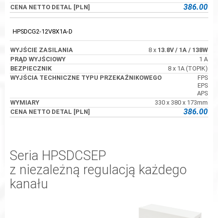
386.00
HPSDCG2-12V8X1A-D
8 x
13.8V
/ 1A
/ 138W
1 A
8 x 1A (TOPIK)
FPS
EPS
APS
330 x 380 x 173mm
386.00
Seria HPSDCSEP
z niezależną regulacją każdego
kanału