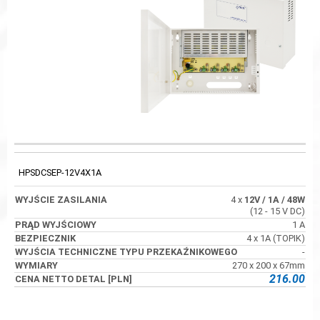
WYJŚCIE
KOD
PRĄD WYJŚCIOWY
BEZPIECZNIK
ZASILANIA
HPSDCSEP-12V4X1A
4 x
12V
/ 1A
/ 48W
(12 - 15 V DC)
1 A
4 x 1A (TOPIK)
-
270 x 200 x 67mm
216.00