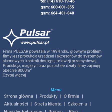
tel: (14) 610-19-46
gsm: 600-001-355
gsm: 664-481-848
Firma PULSAR powstała w 1994 roku, głównym profilem
firmy jest produkcja urządzeń i akcesoriów do systemów
alarmowych, kontroli dostępu, telewizji przemysłowej.
Produkcja, magazyn oraz pozostałe działy firmy zajmują
2
obecnie 8000m
Czytaj więcej
Menu
Strona główna
Produkty
O firmie
Aktualności
Strefa klienta
Szkolenia
Nasi dystrybutorzy
Pomoc
Blog