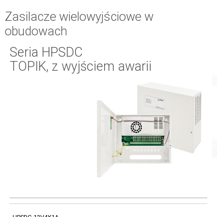
Zasilacze wielowyjściowe w
obudowach
Seria HPSDC
TOPIK, z wyjściem awarii
WYJŚCIE
KOD
PRĄD WYJŚCIOWY
BEZPIECZNIK
ZASILANIA