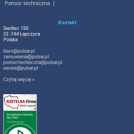
Pomoc techniczna
Kontakt
Siedlec 150
32-744 Łapczyca
Polska
biuro@pulsar.pl
zamowienia@pulsar.pl
pomoctechniczna@pulsar.pl
serwis@pulsar.pl
Czytaj więcej »