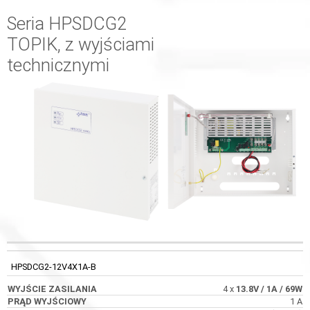
Seria HPSDCG2
TOPIK, z wyjściami
technicznymi
WYJŚCIE
KOD
PRĄD WYJŚCIOWY
BEZPIECZNIK
ZASILANIA
HPSDCG2-12V4X1A-B
4 x
13.8V
/ 1A
/ 69W
1 A