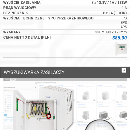
8 x
13.8V
/ 1A
/ 138W
1 A
8 x 1A (TOPIK)
FPS
EPS
APS
330 x 380 x 173mm
386.00
WYSZUKIWARKA ZASILACZY