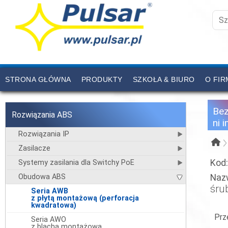
STRONA GŁÓWNA
PRODUKTY
SZKOŁA & BIURO
O FIR
CENNIK
KONTAKT
Be
Rozwiązania ABS
ni 
Rozwiązania IP
Zasilacze
Kod
Systemy zasilania dla Switchy PoE
Obudowa ABS
Naz
śru
Seria AWB
z płytą montażową (perforacja
kwadratowa)
Prz
Seria AWO
z blachą montażową