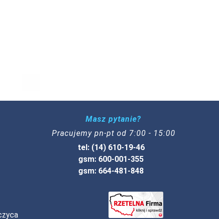
Masz pytanie?
Pracujemy pn-pt od 7:00 - 15:00
tel: (14) 610-19-46
gsm: 600-001-355
gsm: 664-481-848
czyca