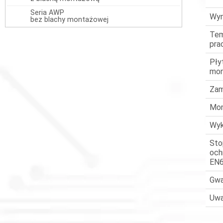
Seria AWP
Wym
bez blachy montażowej
Tem
pra
Pły
mo
Zam
Mo
Wyk
Sto
och
EN
Gwa
Uwa