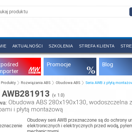
MIE
AKTUALNOŚCI
SZKOLENIA
STREFA KLIENTA
STRE
zpośred
Promocje
Blog
importer
Produkty
Rozwiązania ABS
Obudowa ABS
Seria AWB z płytą montażo
AWB281913
:
(v. 1.0)
Obudowa ABS 280x190x130, wodoszczelna z
wa:
bami i płytą montażową
Obudowy serii AWB przeznaczone są do ochrony u
eznaczenie
elektronicznych i elektrycznych przed wodą, pyłe
mechanicznymi.