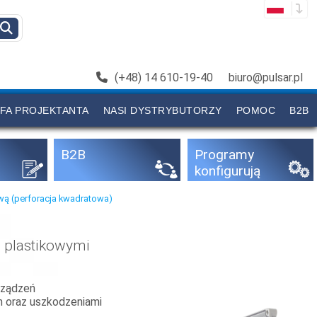
(+48) 14 610-19-40
biuro@pulsar.pl
FA PROJEKTANTA
NASI DYSTRYBUTORZY
POMOC
B2B
B2B
Programy
konfigurują
ce
wą (perforacja kwadratowa)
 plastikowymi
rządzeń
m oraz uszkodzeniami