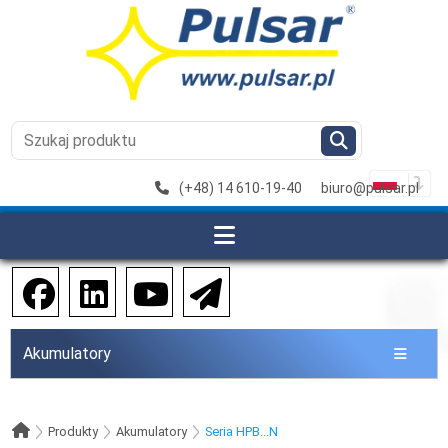
(+48) 14 610-19-40
biuro@pulsar.pl
Akumulatory
Produkty
Akumulatory
Seria HPB...N