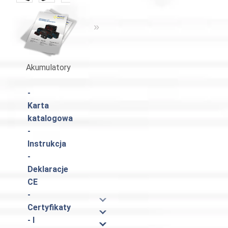
«
»
Akumulatory
Katalog Pulsar
-
Karta
katalogowa
-
Instrukcja
-
Deklaracje
CE
-
Certyfikaty
- I