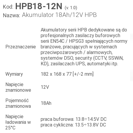
HPB18-12N
Kod:
(v. 1.0)
Akumulator 18Ah/12V HPB
Nazwa:
Akumulatory serii HPB dedykowane są do
profesjonalnych zasilaczy buforowych
serii EN54C / HPSG3 spełniających normy
Przeznaczenie
branżowe, pracujących w systemach
przeciwpożarowych / alarmowych,
systemów DSO, security (CCTV, SSWiN,
KD), zasilaczach UPS, automatyki itp.
Wymiary
182 x 168 x 77 [+/-2 mm]
Napięcie
12V
znamionowe
Pojemność
18Ah
znamionowa
Napięcie
praca buforowa: 13.8÷14.5V DC
ładowania w
praca cykliczna: 13.5÷13.8V DC
25°C