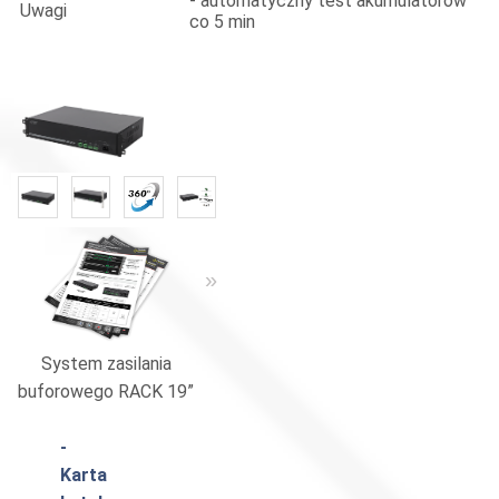
- automatyczny test akumulatorów
Uwagi
co 5 min
«
»
«
»
System zasilania
Zasilacze i akcesoria
Katalog 
buforowego RACK 19”
-
Karta