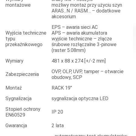
montażowe
możliwy montaż przy użyciu szyn
ARAS...N / RASM… – dodatkowe
akcesorium
EPS – awaria sieci AC
Wyjścia techniczne
APS – awaria akumulatora
typu
wyjście techniczne – złącze
przekaźnikowego
śrubowe rozłączalne 3-pinowe
(raster 5.08mm)
Wymiary
481 x 88 x 274 [+/-2 mm]
OVP, OLP, UVP, tamper – otwarcie
Zabezpieczenia
obudowy, SCP
Montaż
RACK 19"
Sygnalizacja
sygnalizacja optyczna LED
Stopień ochrony
IP 20
EN60529
Gwarancja
2 lata