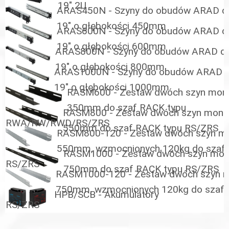
19" 2U
ARAS450N - Szyny do obudów ARAD d
19" o głębokości 450mm
ARAS600N - Szyny do obudów ARAD d
19" o głębokości 600mm
ARAS800N - Szyny do obudów ARAD d
19" o głębokości 800mm
ARAS1000N - Szyny do obudów ARAD 
19" o głębokości 1000mm
RASM600 - Zestaw dwóch szyn mon
350mm do szaf RACK typu
RASM800 - Zestaw dwóch szyn mont
RWA/RW/RWD/RS/ZRS
550mm do szaf RACK typu RS/ZRS
RASM800-120 - Zestaw dwóch szyn m
550mm, wzmocnionych 120kg do szaf
RASM1000 - Zestaw dwóch szyn mo
RS/ZRS
750mm do szaf RACK typu RS/ZRS
RASM1000-120 - Zestaw dwóch szyn 
750mm, wzmocnionych 120kg do szaf 
HPB/SCB - Akumulatory
RS/ZRS