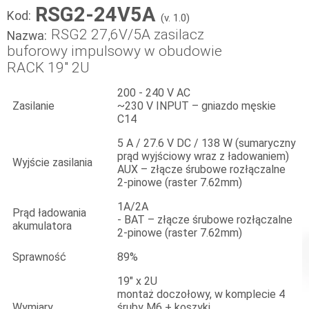
RSG2-24V5A
Kod:
(v. 1.0)
RSG2 27,6V/5A zasilacz
Nazwa:
buforowy impulsowy w obudowie
RACK 19" 2U
200 - 240 V AC
Zasilanie
~230 V INPUT – gniazdo męskie
C14
5 A / 27.6 V DC / 138 W (sumaryczny
prąd wyjściowy wraz z ładowaniem)
Wyjście zasilania
AUX – złącze śrubowe rozłączalne
2-pinowe (raster 7.62mm)
1A/2A
Prąd ładowania
- BAT – złącze śrubowe rozłączalne
akumulatora
2-pinowe (raster 7.62mm)
Sprawność
89%
19" x 2U
montaż doczołowy, w komplecie 4
Wymiary
śruby M6 + koszyki