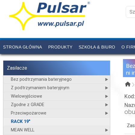
STRONA GŁÓWNA
PRODUKTY
SZKOŁA & BIURO
O FIR
CENNIK
KONTAKT
Be
Zasilacze
ni 
Bez podtrzymania bateryjnego
Z podtrzymaniem bateryjnym
Kod
Wielowyjściowe
Zgodne z GRADE
Naz
obu
Przeciwpożarowe
RACK 19"
Zas
MEAN WELL