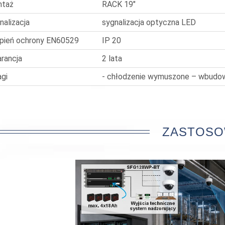
ntaż
RACK 19"
nalizacja
sygnalizacja optyczna LED
pień ochrony EN60529
IP 20
rancja
2 lata
gi
- chłodzenie wymuszone – wbudo
ZASTOSO