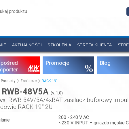
MIE
AKTUALNOŚCI
SZKOLENIA
STREFA KLIENTA
STRE
zpośred
Promocje
Blog
importer
Produkty
Zasilacze
RACK 19"
RWB-48V5A
:
(v. 1.0)
RWB 54V/5A/4xBAT zasilacz buforowy impu
wa:
dowie RACK 19” 2U
200 - 240 V AC
ilanie
~230 V INPUT – gniazdo męskie 