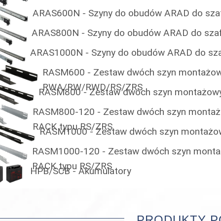
ARAS600N - Szyny do obudów ARAD do sza
ARAS800N - Szyny do obudów ARAD do sza
ARAS1000N - Szyny do obudów ARAD do sza
RASM600 - Zestaw dwóch szyn montażo
RWA/RW/RWD/RS/ZRS
RASM800 - Zestaw dwóch szyn montażow
RASM800-120 - Zestaw dwóch szyn montaż
RACK typu RS/ZRS
RASM1000 - Zestaw dwóch szyn montażo
RASM1000-120 - Zestaw dwóch szyn monta
RACK typu RS/ZRS
HPB/SCB - Akumulatory
PRODUKTY 