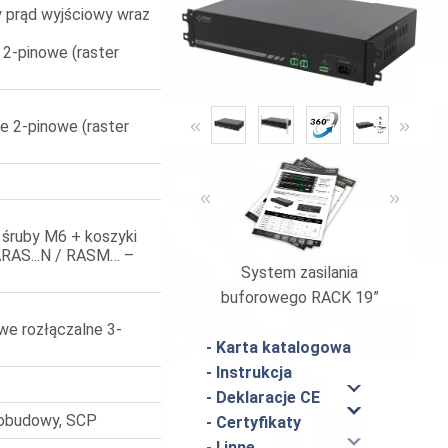
y prąd wyjściowy wraz
 2-pinowe (raster
«
»
e 2-pinowe (raster
«
»
śruby M6 + koszyki
ARAS...N / RASM… –
System zasilania
Zasilac
buforowego RACK 19”
we rozłączalne 3-
- Karta katalogowa
- Instrukcja
- Deklaracje CE
 obudowy, SCP
- Certyfikaty
- I inne