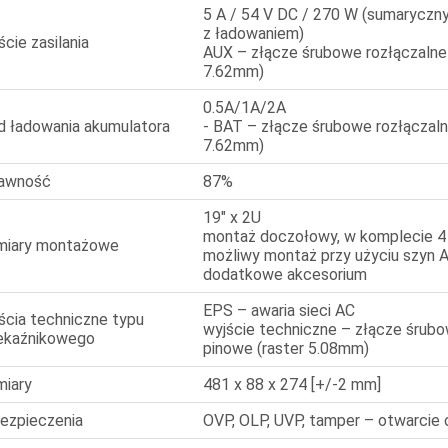
5 A / 54 V DC / 270 W (sumaryczn
z ładowaniem)
ście zasilania
AUX – złącze śrubowe rozłączalne
7.62mm)
0.5A/1A/2A
d ładowania akumulatora
- BAT – złącze śrubowe rozłączaln
7.62mm)
awność
87%
19" x 2U
montaż doczołowy, w komplecie 4 
iary montażowe
możliwy montaż przy użyciu szyn 
dodatkowe akcesorium
EPS – awaria sieci AC
ścia techniczne typu
wyjście techniczne – złącze śrubo
ekaźnikowego
pinowe (raster 5.08mm)
iary
481 x 88 x 274 [+/-2 mm]
ezpieczenia
OVP, OLP, UVP, tamper – otwarcie