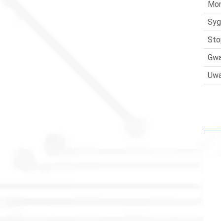
Mo
Syg
Sto
Gwa
Uwa