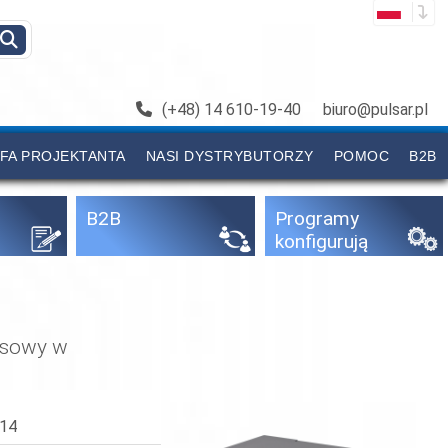
(+48) 14 610-19-40
biuro@pulsar.pl
FA PROJEKTANTA
NASI DYSTRYBUTORZY
POMOC
B2B
B2B
Programy
konfigurują
ce
lsowy w
C14