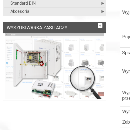
Standard DIN
Akcesoria
Wyj
WYSZUKIWARKA ZASILACZY
Prą
Spr
Wym
Wyj
prz
Wym
Zab